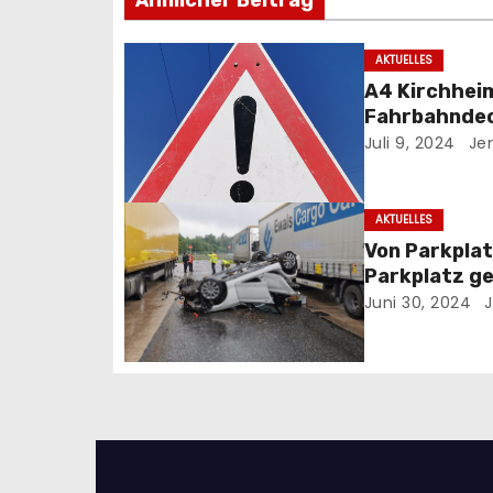
i
t
AKTUELLES
A4 Kirchhei
r
Fahrbahndec
Ost
a
Juli 9, 2024
Jen
g
AKTUELLES
s
Von Parkplat
Parkplatz ge
n
Juni 30, 2024
J
a
v
i
g