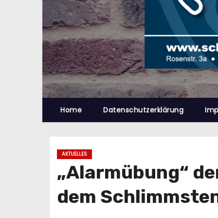
n
Home
Datenschutzerklärung
Im
AKTUELLES
„Alarmübung“ de
dem Schlimmsten