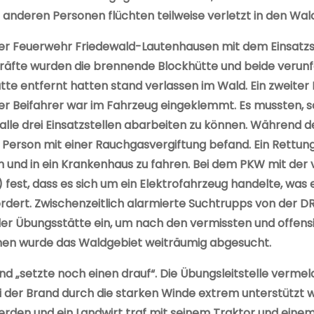
anderen Personen flüchten teilweise verletzt in den Wald
der Feuerwehr Friedewald-Lautenhausen mit dem Einsatzs
zkräfte wurden die brennende Blockhütte und beide verunf
ütte entfernt hatten stand verlassen im Wald. Ein zweite
er Beifahrer war im Fahrzeug eingeklemmt. Es mussten, s
le drei Einsatzstellen abarbeiten zu können. Während de
ne Person mit einer Rauchgasvergiftung befand. Ein Rettu
nd in ein Krankenhaus zu fahren. Bei dem PKW mit der ve
 fest, dass es sich um ein Elektrofahrzeug handelte, wa
dert. Zwischenzeitlich alarmierte Suchtrupps von der D
er Übungsstätte ein, um nach den vermissten und offensi
en wurde das Waldgebiet weiträumig abgesucht.
und „setzte noch einen drauf“. Die Übungsleitstelle verm
 der Brand durch die starken Winde extrem unterstützt 
en und ein Landwirt traf mit seinem Traktor und einem 