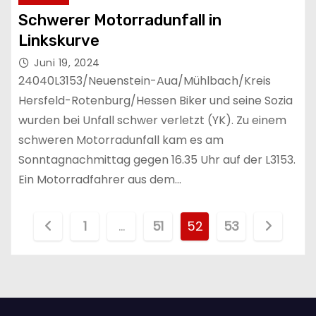
Schwerer Motorradunfall in
Linkskurve
Juni 19, 2024
24040L3153/Neuenstein-Aua/Mühlbach/Kreis
Hersfeld-Rotenburg/Hessen Biker und seine Sozia
wurden bei Unfall schwer verletzt (YK). Zu einem
schweren Motorradunfall kam es am
Sonntagnachmittag gegen 16.35 Uhr auf der L3153.
Ein Motorradfahrer aus dem…
S
1
…
51
52
53
e
i
t