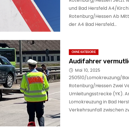
Rotenburg/Hessen Jetzt wi
und Bad Hersfeld A4/Kirch
Rotenburg/Hessen Ab Mittw
der A4 Bad Hersfeld…
OHNE KATEGORIE
Audifahrer vermutli
Mai 10, 2025
250510/Lomokreuzung/Bad 
Rotenburg/Hessen Zwei Ver
Umleitungsstrecke (YK). 
Lomokreuzung in Bad Hersf
Verkehrsunfall zwischen z