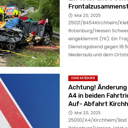
Frontalzusammenst
Mai 20, 2025
25021/B454Kirchheim/Kleb
Rotenburg/Hessen Schwerv
eingeklemmt (YK). Ein Tra
Dienstagabend gegen 18.5
Niederaula und dem Ortstei
OHNE KATEGORIE
Achtung! Änderung 
A4 in beiden Fahrtr
Auf- Abfahrt Kirch
Mai 20, 2025
25000/A4/Kirchheim/Bad H