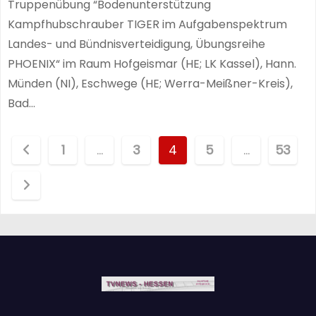
Truppenübung “Bodenunterstützung
Kampfhubschrauber TIGER im Aufgabenspektrum
Landes- und Bündnisverteidigung, Übungsreihe
PHOENIX“ im Raum Hofgeismar (HE; LK Kassel), Hann.
Münden (NI), Eschwege (HE; Werra-Meißner-Kreis),
Bad…
S
1
…
3
4
5
…
53
e
i
t
e
n