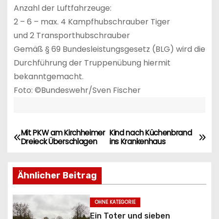
Anzahl der Luftfahrzeuge:
2 – 6 – max. 4 Kampfhubschrauber Tiger
und 2 Transporthubschrauber
Gemäß § 69 Bundesleistungsgesetz (BLG) wird die
Durchführung der Truppenübung hiermit
bekanntgemacht.
Foto: ©Bundeswehr/Sven Fischer
Mit PKW am Kirchheimer
Kind nach Küchenbrand
B
Dreieck Überschlagen
ins Krankenhaus
e
Ähnlicher Beitrag
i
t
OHNE KATEGORIE
Ein Toter und sieben