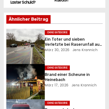
e
Raßdorf
Laster Schuld?
i
Ähnlicher Beitrag
t
r
OHNE KATEGORIE
Ein Toter und sieben
a
Verletzte bei Raserunfall auf
der B27
März 30, 2026
Jens Krannich
g
s
OHNE KATEGORIE
n
Brand einer Scheune in
Heinebach
a
März 17, 2026
Jens Krannich
v
i
OHNE KATEGORIE