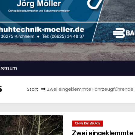
pressum
5
Start
Zwei eingeklemmte Fahrzeugführende b
OHNE KATEGORIE
Zwei eingeklemmte 