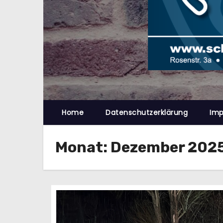
n
Home
Datenschutzerklärung
Im
Monat:
Dezember 202