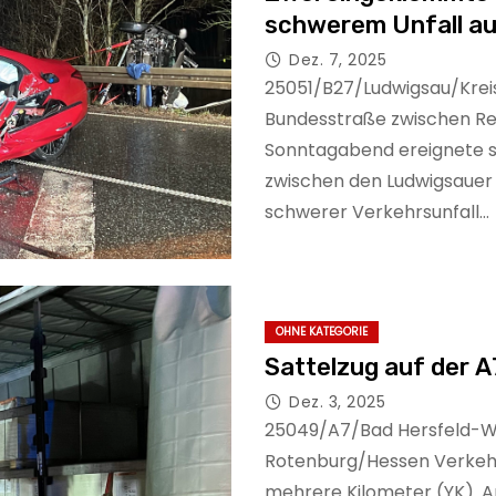
schwerem Unfall au
Dez. 7, 2025
25051/B27/Ludwigsau/Krei
Bundesstraße zwischen Rei
Sonntagabend ereignete si
zwischen den Ludwigsauer O
schwerer Verkehrsunfall…
OHNE KATEGORIE
Sattelzug auf der 
Dez. 3, 2025
25049/A7/Bad Hersfeld-We
Rotenburg/Hessen Verkehr
mehrere Kilometer (YK). 