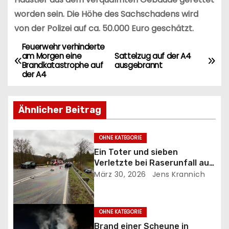
worden sein. Die Höhe des Sachschadens wird
von der Polizei auf ca. 50.000 Euro geschätzt.
Feuerwehr verhinderte
B
am Morgen eine
Sattelzug auf der A4
Brandkatastrophe auf
ausgebrannt
e
der A4
i
Ähnlicher Beitrag
t
r
OHNE KATEGORIE
Ein Toter und sieben
a
Verletzte bei Raserunfall auf
der B27
März 30, 2026
Jens Krannich
g
s
OHNE KATEGORIE
n
Brand einer Scheune in