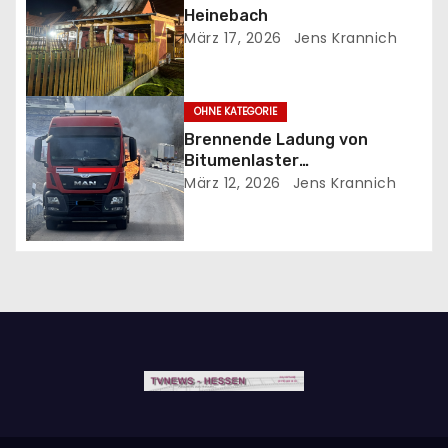
Heinebach
a
März 17, 2026
Jens Krannich
v
i
OHNE KATEGORIE
Brennende Ladung von
g
Bitumenlaster
Autohahnbauer blockierten
März 12, 2026
Jens Krannich
a
Hydranten
t
i
o
n