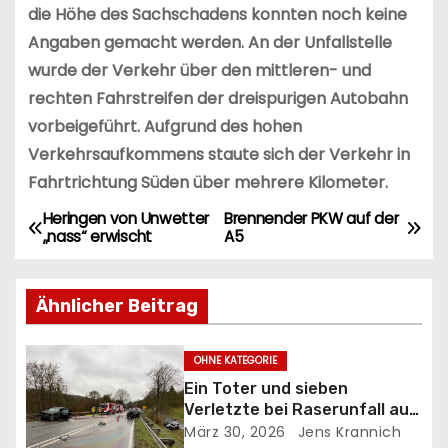
die Höhe des Sachschadens konnten noch keine
Angaben gemacht werden. An der Unfallstelle
wurde der Verkehr über den mittleren- und
rechten Fahrstreifen der dreispurigen Autobahn
vorbeigeführt. Aufgrund des hohen
Verkehrsaufkommens staute sich der Verkehr in
Fahrtrichtung Süden über mehrere Kilometer.
Heringen von Unwetter
Brennender PKW auf der
B
„nass“ erwischt
A5
e
Ähnlicher Beitrag
i
t
OHNE KATEGORIE
Ein Toter und sieben
r
Verletzte bei Raserunfall auf
der B27
a
März 30, 2026
Jens Krannich