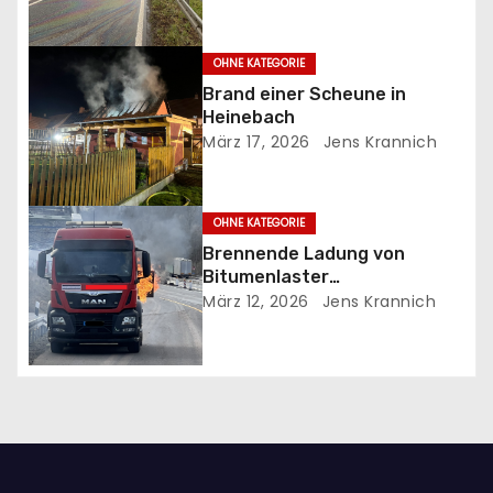
g
OHNE KATEGORIE
s
Brand einer Scheune in
Heinebach
n
März 17, 2026
Jens Krannich
a
v
OHNE KATEGORIE
Brennende Ladung von
i
Bitumenlaster
Autohahnbauer blockierten
März 12, 2026
Jens Krannich
g
Hydranten
a
t
i